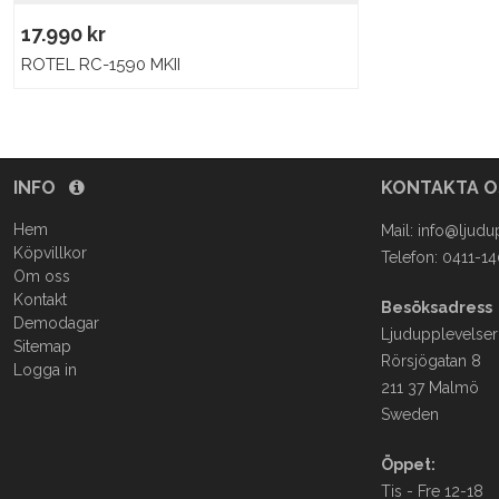
17.990 kr
ROTEL RC-1590 MKII
INFO
KONTAKTA 
Hem
Mail:
info@ljudu
Köpvillkor
Telefon: 0411-1
Om oss
Kontakt
Besöksadress
Demodagar
Ljudupplevelser
Sitemap
Rörsjögatan 8
Logga in
211 37 Malmö
Sweden
Öppet:
Tis - Fre 12-18