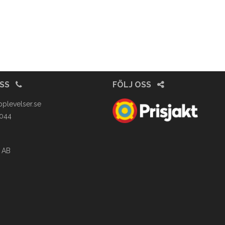
OSS
FÖLJ OSS
pplevelser.se
4044
 AB