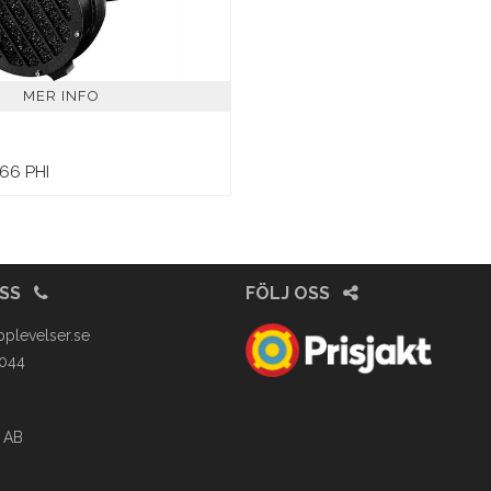
MER INFO
66 PHI
OSS
FÖLJ OSS
pplevelser.se
4044
 AB