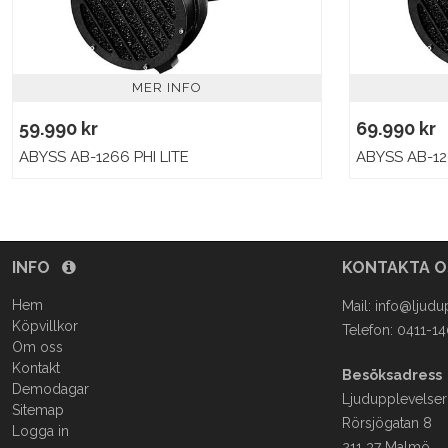
MER INFO
59.990 kr
69.990 kr
ABYSS AB-1266 PHI LITE
ABYSS AB-12
INFO
KONTAKTA 
Hem
Mail:
info@ljudu
Köpvillkor
Telefon: 0411-1
Om oss
Kontakt
Besöksadress
Demodagar
Ljudupplevelser
Sitemap
Rörsjögatan 8
Logga in
211 37 Malmö