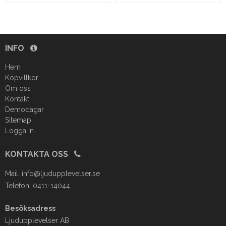
INFO
Hem
Köpvillkor
Om oss
Kontakt
Demodagar
Sitemap
Logga in
KONTAKTA OSS
Mail:
info@ljudupplevelser.se
Telefon: 0411-14044
Besöksadress
Ljudupplevelser AB