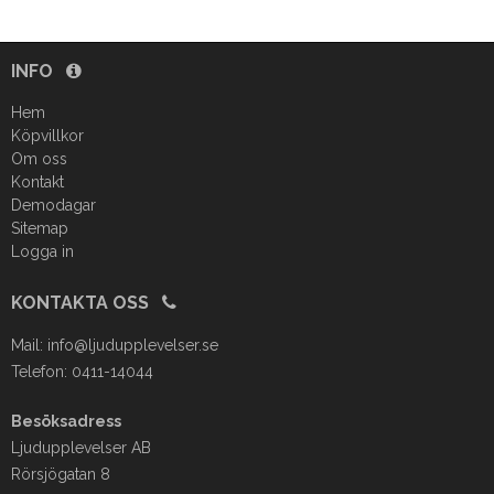
INFO
Hem
Köpvillkor
Om oss
Kontakt
Demodagar
Sitemap
Logga in
KONTAKTA OSS
Mail:
info@ljudupplevelser.se
Telefon: 0411-14044
Besöksadress
Ljudupplevelser AB
Rörsjögatan 8