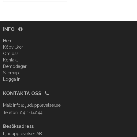
INFO
Hem
Köpvillkor
Om oss
Kontakt
Demodagar
Sitemap
Logga in
KONTAKTA OSS
Mail:
info@ljudupplevelser.se
Telefon: 0411-14044
Besöksadress
Ljudupplevelser AB