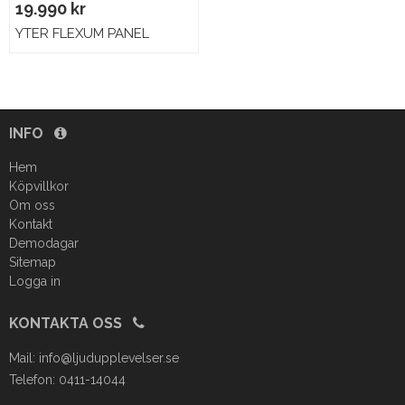
19.990 kr
YTER FLEXUM PANEL
INFO
Hem
Köpvillkor
Om oss
Kontakt
Demodagar
Sitemap
Logga in
KONTAKTA OSS
Mail:
info@ljudupplevelser.se
Telefon: 0411-14044