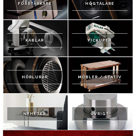
FÖRSTÄRKARE
HÖGTALARE
KABLAR
PICKUPER
HÖRLURAR
MÖBLER / STATIV
NYHETER
ÖVRIGT