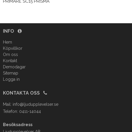
PRIMARE SC15 PRISMA
INFO
Hem
Köpvillkor
Om oss
Kontakt
Demodagar
Sitemap
Logga in
KONTAKTA OSS
Mail:
info@ljudupplevelser.se
Telefon: 0411-14044
Besöksadress
Ljudupplevelser AB