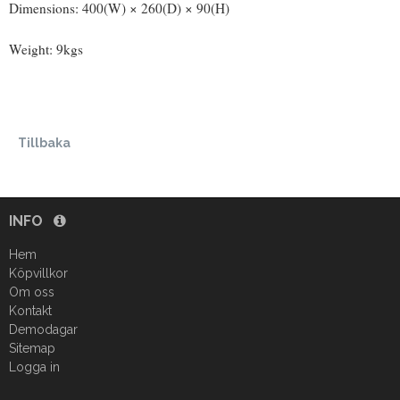
Dimensions: 400(W) × 260(D) × 90(H)
Weight: 9kgs
Tillbaka
INFO
Hem
Köpvillkor
Om oss
Kontakt
Demodagar
Sitemap
Logga in