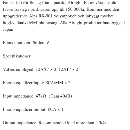
Fantastiskt rörförsteg från japanska Airtight. Ett av våra absoluta
favoritförsteg i prisklassen upp till 150 000kr. Kommer med den
uppgraderade Alps RK-501 volympot:en och inbyggt mycket
högkvalitativt MM-phonosteg. Alla Airtight-produkter handbyggs i
Japan.
Finns i butiken för demo!
Specifikationer
Valves employed: 12AX7 × 3, 12AT7 × 2
Phono equalizer input: RCA/MM × 2
Input impedance: 47kΩ（Gain 40dB）
Phono equalizer output: RCA × 1
Output impedance: Recommended load more than 47kΩ