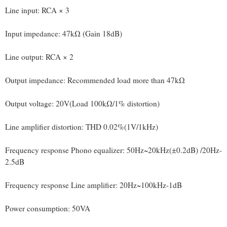
Line input: RCA × 3
Input impedance: 47kΩ (Gain 18dB)
Line output: RCA × 2
Output impedance: Recommended load more than 47kΩ
Output voltage: 20V(Load 100kΩ/1% distortion)
Line amplifier distortion: THD 0.02%(1V/1kHz)
Frequency response Phono equalizer: 50Hz~20kHz(±0.2dB) /20Hz-
2.5dB
Frequency response Line amplifier: 20Hz~100kHz-1dB
Power consumption: 50VA