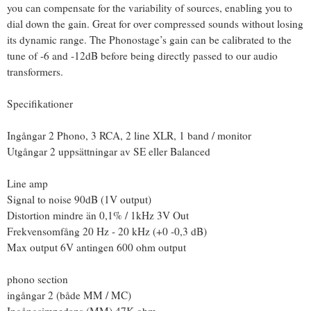
you can compensate for the variability of sources, enabling you to
dial down the gain. Great for over compressed sounds without losing
its dynamic range. The Phonostage’s gain can be calibrated to the
tune of -6 and -12dB before being directly passed to our audio
transformers.
Specifikationer
Ingångar 2 Phono, 3 RCA, 2 line XLR, 1 band / monitor
Utgångar 2 uppsättningar av SE eller Balanced
Line amp
Signal to noise 90dB (1V output)
Distortion mindre än 0,1% / 1kHz 3V Out
Frekvensomfång 20 Hz - 20 kHz (+0 -0,3 dB)
Max output 6V antingen 600 ohm output
phono section
ingångar 2 (både MM / MC)
Ingångsimpedans (MM) 47K ohm