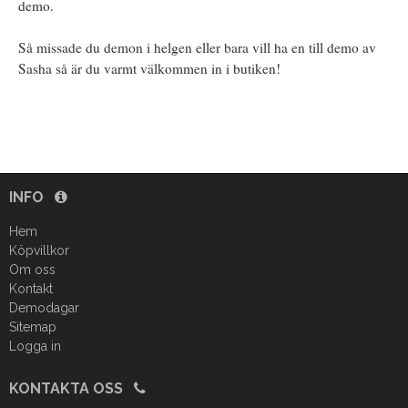
demo.
Så missade du demon i helgen eller bara vill ha en till demo av
Sasha så är du varmt välkommen in i butiken!
INFO
Hem
Köpvillkor
Om oss
Kontakt
Demodagar
Sitemap
Logga in
KONTAKTA OSS