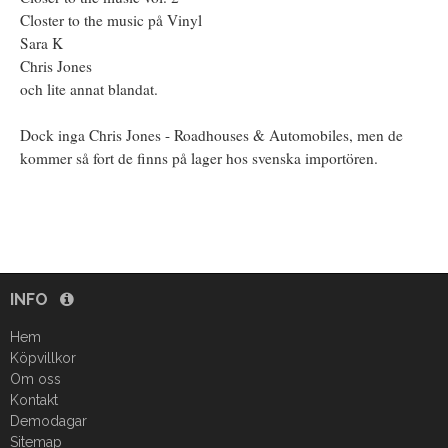
Closter to the music på Vinyl
Sara K
Chris Jones
och lite annat blandat.
Dock inga Chris Jones - Roadhouses & Automobiles, men de
kommer så fort de finns på lager hos svenska importören.
INFO
Hem
Köpvillkor
Om oss
Kontakt
Demodagar
Sitemap