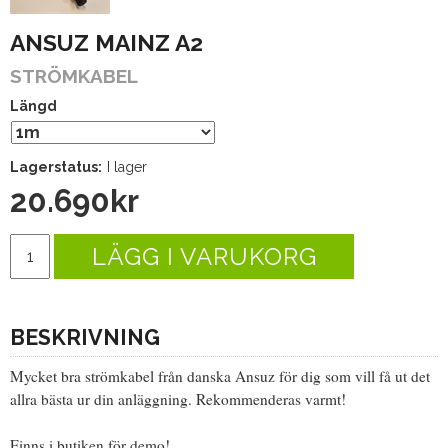
ANSUZ MAINZ A2
STRÖMKABEL
Längd
Lagerstatus:
I lager
20.690
kr
LÄGG I VARUKORG
BESKRIVNING
Mycket bra strömkabel från danska Ansuz för dig som vill få ut det
allra bästa ur din anläggning. Rekommenderas varmt!
Finns i butiken för demo!