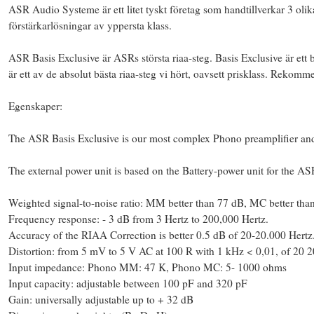
ASR Audio Systeme är ett litet tyskt företag som handtillverkar 3 olik
förstärkarlösningar av yppersta klass.
ASR Basis Exclusive är ASRs största riaa-steg. Basis Exclusive är et
är ett av de absolut bästa riaa-steg vi hört, oavsett prisklass. Rekom
Egenskaper:
The ASR Basis Exclusive is our most complex Phono preamplifier and
The external power unit is based on the Battery-power unit for the ASR
Weighted signal-to-noise ratio: MM better than 77 dB, MC better tha
Frequency response: - 3 dB from 3 Hertz to 200,000 Hertz.
Accuracy of the RIAA Correction is better 0.5 dB of 20-20.000 Hertz
Distortion: from 5 mV to 5 V AC at 100 R with 1 kHz < 0,01, of 20 
Input impedance: Phono MM: 47 K, Phono MC: 5- 1000 ohms
Input capacity: adjustable between 100 pF and 320 pF
Gain: universally adjustable up to + 32 dB