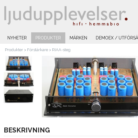
NYHETER
PRODUKTER
MÄRKEN
DEMOEX / UTFÖRSÄ
Produkter
>
Förstärkare
>
RIAA-steg
BESKRIVNING