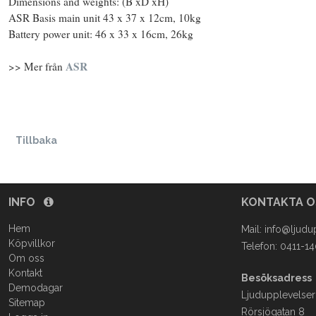
Dimensions and weights: (B xD xH)
ASR Basis main unit 43 x 37 x 12cm, 10kg
Battery power unit: 46 x 33 x 16cm, 26kg
ASR
>> Mer från
Tillbaka
INFO
KONTAKTA 
Hem
Mail:
info@ljudu
Köpvillkor
Telefon: 0411-1
Om oss
Kontakt
Besöksadress
Demodagar
Ljudupplevelser
Sitemap
Rörsjögatan 8