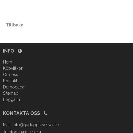
Tillbaka
INFO
Hem
Köpvillkor
Om oss
Kontakt
Demodagar
Sitemap
Logga in
KONTAKTA OSS
Mail:
info@ljudupplevelser.se
Telefon: 0411-14044