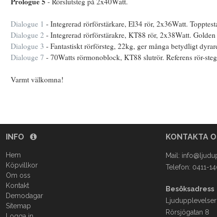
Prologue 5
- Rörslutsteg på 2x40Watt.
Dialogue 1
- Integrerad rörförstärkare, El34 rör, 2x36Watt. Topptestad 
Dialogue 2
- Integrerad rörförstärakre, KT88 rör, 2x38Watt. Golde
Dialogue 3
- Fantastiskt rörförsteg, 22kg, ger många betydligt dyrar
Dialouge 7
- 70Watts rörmonoblock, KT88 slutrör. Referens rör-steg 
Varmt välkomna!
INFO
KONTAKTA 
Hem
Mail:
info@ljudu
Köpvillkor
Telefon: 0411-1
Om oss
Kontakt
Besöksadress
Demodagar
Ljudupplevelser
Sitemap
Rörsjögatan 8
Logga in