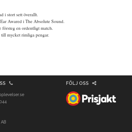
i stort sett överallt.
n Ear Awared i The Absolute Sound.
e försteg en ordentligt match.
till mycket rimliga pengar.
OSS
FÖLJ OSS
pplevelser.se
4044
 AB