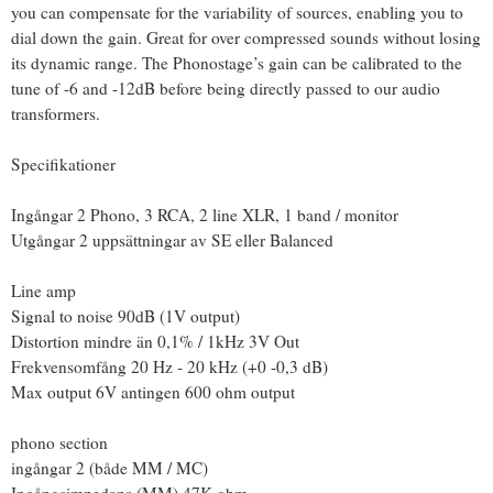
you can compensate for the variability of sources, enabling you to
dial down the gain. Great for over compressed sounds without losing
its dynamic range. The Phonostage’s gain can be calibrated to the
tune of -6 and -12dB before being directly passed to our audio
transformers.
Specifikationer
Ingångar 2 Phono, 3 RCA, 2 line XLR, 1 band / monitor
Utgångar 2 uppsättningar av SE eller Balanced
Line amp
Signal to noise 90dB (1V output)
Distortion mindre än 0,1% / 1kHz 3V Out
Frekvensomfång 20 Hz - 20 kHz (+0 -0,3 dB)
Max output 6V antingen 600 ohm output
phono section
ingångar 2 (både MM / MC)
Ingångsimpedans (MM) 47K ohm