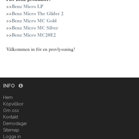
Benz Micro LP
>>
Benz Micro The Glider 2
>>
Benz Micro MC Gold
>>
Benz Micro MC Silver
>>
Benz Micro MC20E2
>>
Välkommen in för en provlyssning!
INFO
Hem
Köpvillkor
Om oss
Kontakt
Demodagar
Sitemap
Logga in