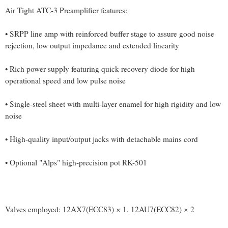
Air Tight ATC-3 Preamplifier features:
• SRPP line amp with reinforced buffer stage to assure good noise
rejection, low output impedance and extended linearity
• Rich power supply featuring quick-recovery diode for high
operational speed and low pulse noise
• Single-steel sheet with multi-layer enamel for high rigidity and low
noise
• High-quality input/output jacks with detachable mains cord
• Optional "Alps" high-precision pot RK-501
Valves employed: 12AX7(ECC83) × 1, 12AU7(ECC82) × 2