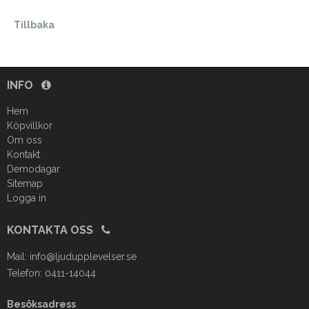
Tillbaka
INFO
Hem
Köpvillkor
Om oss
Kontakt
Demodagar
Sitemap
Logga in
KONTAKTA OSS
Mail:
info@ljudupplevelser.se
Telefon: 0411-14044
Besöksadress