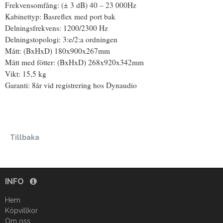
Frekvensomfång: (± 3 dB) 40 – 23 000Hz
Kabinettyp: Basreflex med port bak
Delningsfrekvens: 1200/2300 Hz
Delningstopologi: 3:e/2:a ordningen
Mått: (BxHxD) 180x900x267mm
Mått med fötter: (BxHxD) 268x920x342mm
Vikt: 15,5 kg
Garanti: 8år vid registrering hos Dynaudio
Tillbaka
INFO
Hem
Köpvillkor
Om oss