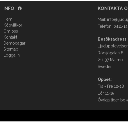
INFO
KONTAKTA 
Hem
Mail:
info@ljudu
Köpvillkor
Telefon: 0411-1
Om oss
Kontakt
Besöksadress
Demodagar
Ljudupplevelser
Sitemap
Rörsjögatan 8
Logga in
211 37 Malmö
Sweden
Öppet:
Tis - Fre 12-18
Lör 11-15
Övriga tider bok