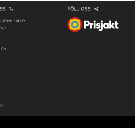
OSS
FÖLJ OSS
pplevelser.se
4044
 AB
as