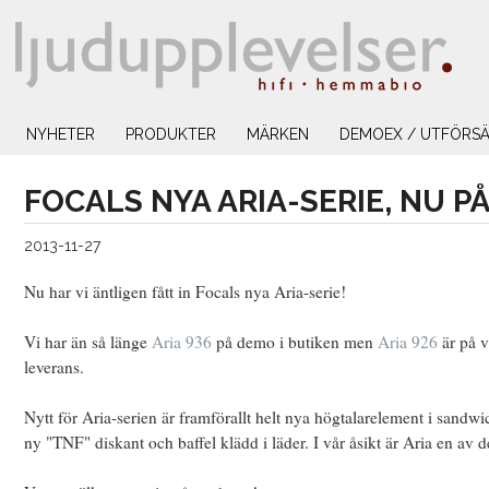
NYHETER
PRODUKTER
MÄRKEN
DEMOEX / UTFÖRSÄ
FOCALS NYA ARIA-SERIE, NU P
2013-11-27
Nu har vi äntligen fått in Focals nya Aria-serie!
Vi har än så länge
Aria 936
på demo i butiken men
Aria 926
är på v
leverans.
Nytt för Aria-serien är framförallt helt nya högtalarelement i sandwic
ny "TNF" diskant och baffel klädd i läder. I vår åsikt är Aria en av 