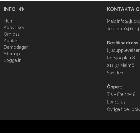
INFO
KONTAKTA 
Hem
Mail:
info@ljudu
Köpvillkor
Telefon: 0411-1
Om oss
Kontakt
Besöksadress
Demodagar
Ljudupplevelser
Sitemap
Rörsjögatan 8
Logga in
211 37 Malmö
Sweden
Öppet:
Tis - Fre 12-18
Lör 11-15
Övriga tider bok