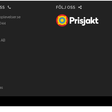
OSS
FÖLJ OSS
pplevelser.se
4044
 AB
as