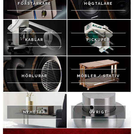
FÖRSTÄRKARE
HÖGTALARE
KABLAR
PICKUPER
HÖRLURAR
MÖBLER / STATIV
NYHETER
ÖVRIGT