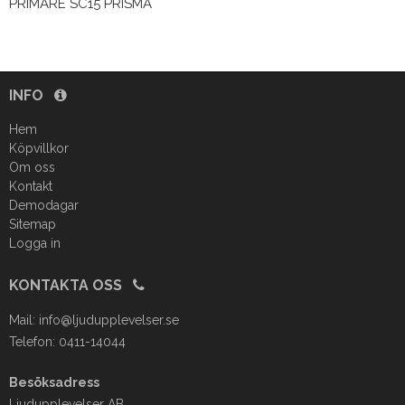
PRIMARE SC15 PRISMA
INFO
Hem
Köpvillkor
Om oss
Kontakt
Demodagar
Sitemap
Logga in
KONTAKTA OSS
Mail:
info@ljudupplevelser.se
Telefon: 0411-14044
Besöksadress
Ljudupplevelser AB